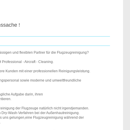
nssache !
ssigen und flexiblen Partner für die Flugzeugreinigung?
rofessional - Aircraft - Cleaning.
ere Kunden mit einer professionellen Reinigungsleistung.
ungspersonal sowie moderne und umweltfreundliche
ägliche Aufgabe darin, ihren
ntieren.
einigung der Flugzeuge natürlich nicht irgendjemanden.
em Dry-Wash-Verfahren bei der Außenhautreinigung.
 es uns gelungen,eine Flugzeugreinigung während der
.