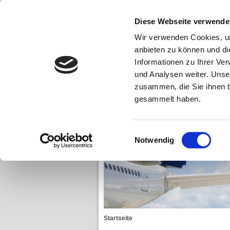
Diese Webseite verwende
Startseite
Über uns
Unse
Wir verwenden Cookies, um
anbieten zu können und di
Airline-Service
Personal
Informationen zu Ihrer Ve
und Analysen weiter. Unse
Karriere/Stellen
Neu !!! Desinf
zusammen, die Sie ihnen b
gesammelt haben.
Einwilligungsauswahl
Notwendig
Startseite