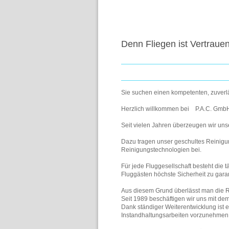
Denn Fliegen ist Vertraue
Sie suchen einen kompetenten, zuverlä
Herzlich willkommen bei P.A.C. GmbH P
Seit vielen Jahren überzeugen wir uns
Dazu tragen unser geschultes Reinig
Reinigungstechnologien bei.
Für jede Fluggesellschaft besteht die t
Fluggästen höchste Sicherheit zu gara
Aus diesem Grund überlässt man die R
Seit 1989 beschäftigen wir uns mit d
Dank ständiger Weiterentwicklung ist
Instandhaltungsarbeiten vorzunehmen