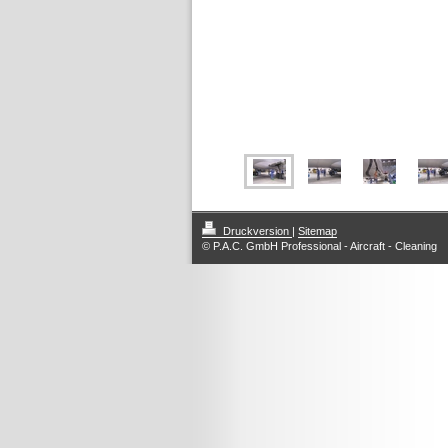
Druckversion
|
Sitemap
© P.A.C. GmbH Professional - Aircraft - Cleaning