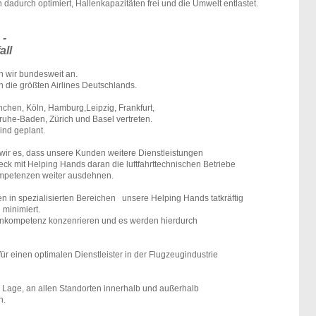
dadurch optimiert, Hallenkapazitäten frei und die Umwelt entlastet.
 -
all
n wir bundesweit an.
 die größten Airlines Deutschlands.
nchen, Köln, Hamburg,Leipzig, Frankfurt,
ruhe-Baden, Zürich und Basel vertreten.
ind geplant.
wir es, dass unsere Kunden weitere Dienstleistungen
eck mit Helping Hands daran die luftfahrttechnischen Betriebe
ompetenzen weiter ausdehnen.
 in spezialisierten Bereichen unsere Helping Hands tatkräftig
 minimiert.
ernkompetenz konzenrieren und es werden hierdurch
ür einen optimalen Dienstleister in der Flugzeugindustrie
der Lage, an allen Standorten innerhalb und außerhalb
n.