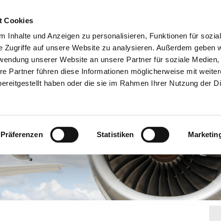
t Cookies
re Standorte
Zertifizierungen
Unsere Leistungen
Day-N
 Inhalte und Anzeigen zu personalisieren, Funktionen für sozia
e Zugriffe auf unsere Website zu analysieren. Außerdem geben w
Referenzen
Bildgalerie
Kontakt
Impressum
Engli
rwendung unserer Website an unsere Partner für soziale Medien
re Partner führen diese Informationen möglicherweise mit weite
ektion
Hinweisgeberschutzgesetz
Datenschutz
ereitgestellt haben oder die sie im Rahmen Ihrer Nutzung der D
Präferenzen
Statistiken
Marketin