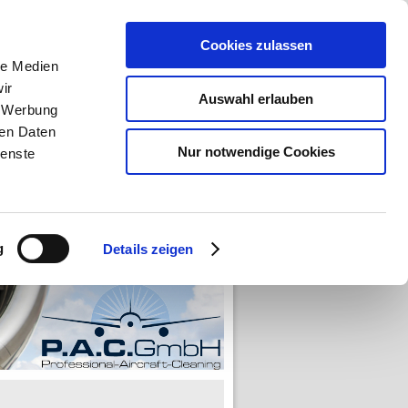
Cookies zulassen
ightstop Assistance
le Medien
ir
Auswahl erlauben
sh
Wir bei SWISS
, Werbung
ren Daten
Nur notwendige Cookies
ienste
g
Details zeigen